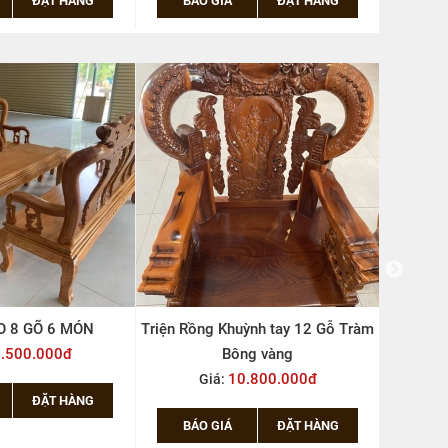
ỳnh tay 12 Gỗ Tràm
TRIỆN NGHÊ TAY 12 GỖ GÕ 6 MÓN,
SALON TR
ng vàng
HÀNG XƯỞNG TRƯC TIẾP SẢN
MÓN (
.800.000đ
XUẤT, HÌNH THẬT
39.500.000đ
Giá:
ĐẶT HÀNG