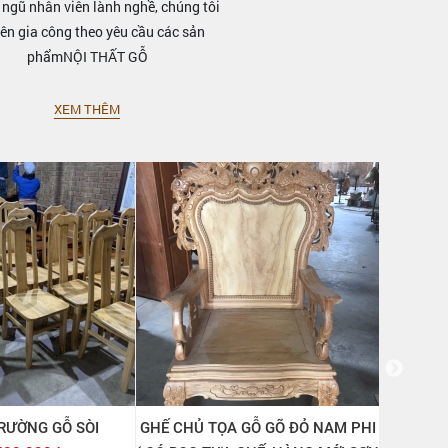
 ngũ nhân viên lành nghề, chúng tôi
ên gia công theo yêu cầu các sản
phẩmNỘI THẤT GỖ
XEM THÊM
GỖ GÕ ĐỎ NAM PHI
GHẾ HỘI TRƯỜNG GỖ GÕ ĐỎ NAM
GHẾ HỘI 