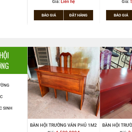
hệ
500.000đ
( CÓ BỌC TỰA 
Giá:
X
ẶT HÀNG
BÁO GIÁ
ĐẶT HÀNG
Giá:
BÁO GIÁ
HỘI
ỜNG
ƯỜNG
ỆC
C SINH
BÀN HỘI TRƯỜNG VÁN PHỦ 1M2
BÀN HỘI TRƯ