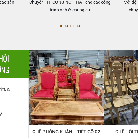
các sản
Chuyên THI CÔNG NỘI THẤT cho các công
Với đội
trình nhà ở, chung cư
chuy
XEM THÊM
HỘI
ỜNG
ƯỜNG
M
TIẾT GÕ 02
GHẾ HỘI TRƯỜNG GỖ SÒI
GHẾ CHỦ TỌA 