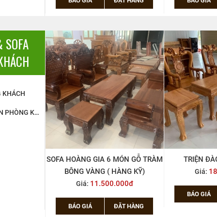
& SOFA
KHÁCH
G KHÁCH
SALON, TRIỆN PHÒNG KHÁCH
MÓN GỖ TRÀM
TRIỆN ĐÀO 8 GÕ 6 MÓN
Triện Rồng Khu
ÀNG KỸ)
18.500.000đ
Bô
Giá:
000đ
10
Giá:
BÁO GIÁ
ĐẶT HÀNG
ẶT HÀNG
BÁO GIÁ