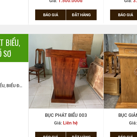
1.500.000đ
3
Giá:
Giá:
BÁO GIÁ
ĐẶT HÀNG
BÁO GIÁ
T BIỂU,
Ồ SƠ
BỤC PHÁT BIỂU, BIỂU ĐỌC, BỤC GIẢNG
U 003
BỤC GIẢNG GỖ GÕ 01
BỤC PH
hệ
Liên hệ
Giá:
Giá
ẶT HÀNG
BÁO GIÁ
ĐẶT HÀNG
BÁO GIÁ