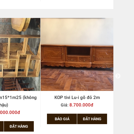
BÁO GIÁ
ĐẶT HÀNG
BÁ
Lu-i gõ đỏ 2m
KOP TV 2.4m gõ NP
.700.000đ
9.500.000đ
Giá:
ĐẶT HÀNG
BÁO GIÁ
ĐẶT HÀNG
BÁ