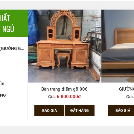
THẤT
 NGỦ
TRƯỜNG KỶ (GIƯỜNG GẤP), PHƯƠNG LƯỜI
ểm
g 1m6*2m
Bàn trang điểm gõ 006
GIƯỜNG
ỜNG
000đ
6.800.000đ
Giá:
Giá
ẶT HÀNG
BÁO GIÁ
ĐẶT HÀNG
BÁO GIÁ