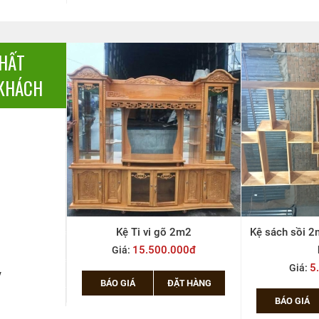
THẤT
KHÁCH
 2m2
Kệ sách sồi 2m15*1m25 (không
KOP tivi 
000đ
hậu)
8
Giá:
5.000.000đ
Giá:
y
ẶT HÀNG
BÁO GIÁ
BÁO GIÁ
ĐẶT HÀNG