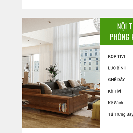
NỘI 
PHÒNG 
KOP TIVI
LỤC BÌNH
GHẾ DÂY
Kệ Tivi
KỆ SÁCH 04
Kệ Ti vi gõ
Kệ Sách
Liên hệ
15.500.
Giá:
Giá:
Tủ Trưng Bà
NG
BÁO GIÁ
ĐẶT HÀNG
BÁO GIÁ
Đ