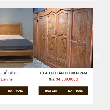
 GỖ GÕ 03
TỦ ÁO GÕ TÂN CỔ ĐIỂN 2M4
G
Liên hệ
34.500.000đ
:
Giá:
ĐẶT HÀNG
BÁO GIÁ
ĐẶT HÀNG
BÁ