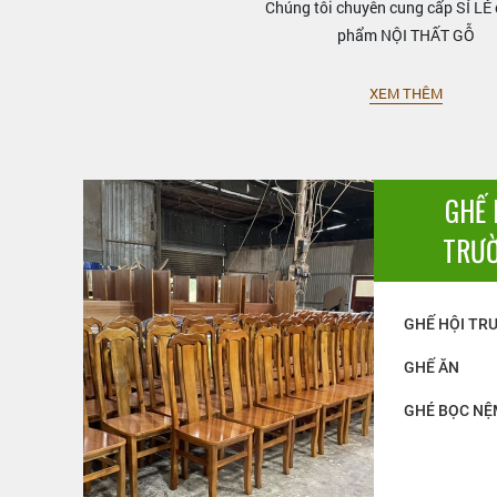
Chúng tôi chuyên cung cấp SỈ LẺ 
phẩm NỘI THẤT GỖ
XEM THÊM
GHẾ 
TRƯ
GHẾ HỘI TR
GHẾ ĂN
GHÉ BỌC NỆ
GÕ 01
GHẾ PHÒNG KHÁNH TIẾT 03
GHẾ PHÒNG KHÁNH 