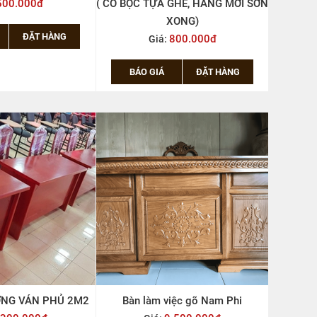
GHẾ, HÀNG MỚI SƠN
PHI ( hình chụp thật tại xưởng)
ONG)
1.300.000đ
Giá:
800.000đ
BÁO GIÁ
ĐẶT HÀNG
BÁ
ĐẶT HÀNG
ỜNG VÁN PHỦ 2M2
Bàn làm việc gõ Nam Phi