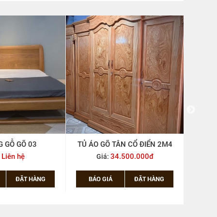
ÂN CỔ ĐIỂN 2M4
GIƯỜNG GỖ GÕ 02
TỦ ÁO
.500.000đ
Liên hệ
Giá:
ĐẶT HÀNG
BÁO GIÁ
ĐẶT HÀNG
BÁ