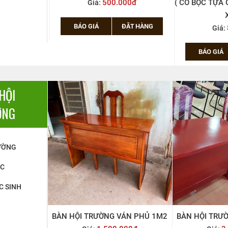
hệ
500.000đ
( CÓ BỌC TỰA 
Giá:
X
ẶT HÀNG
BÁO GIÁ
ĐẶT HÀNG
Giá:
BÁO GIÁ
HỘI
ỜNG
ƯỜNG
ỆC
C SINH
BÀN HỘI TRƯỜNG VÁN PHỦ 1M2
BÀN HỘI TRƯ