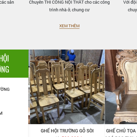
các sản
Chuyên THI CÔNG NỘI THẤT cho các công
Với đội
trình nhà ở, chung cư
chuy
XEM THÊM
HỘI
ỜNG
ƯỜNG
M
TIẾT GÕ 02
GHẾ HỘI TRƯỜNG GỖ SÒI
GHẾ CHỦ TỌA 