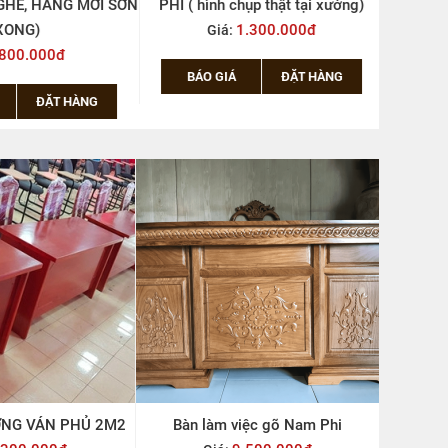
GHẾ, HÀNG MỚI SƠN
PHI ( hình chụp thật tại xưởng)
ONG)
1.300.000đ
Giá:
800.000đ
BÁO GIÁ
ĐẶT HÀNG
BÁ
ĐẶT HÀNG
ỜNG VÁN PHỦ 2M2
Bàn làm việc gõ Nam Phi