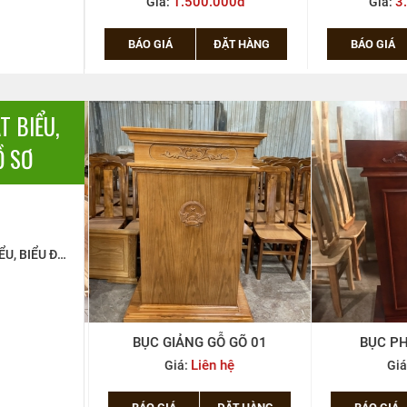
1.500.000đ
3
Giá:
Giá:
BÁO GIÁ
ĐẶT HÀNG
BÁO GIÁ
T BIỂU,
Ồ SƠ
BỤC PHÁT BIỂU, BIỂU ĐỌC, BỤC GIẢNG
U 003
BỤC GIẢNG GỖ GÕ 01
BỤC PH
hệ
Liên hệ
Giá:
Giá
ẶT HÀNG
BÁO GIÁ
ĐẶT HÀNG
BÁO GIÁ