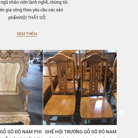
 ngũ nhân viên lành nghề, chúng tôi
ên gia công theo yêu cầu các sản
phẩmNỘI THẤT GỖ
XEM THÊM
GỖ GÕ ĐỎ NAM PHI
GHẾ HỘI TRƯỜNG GỖ GÕ ĐỎ NAM
GHẾ HỘI 