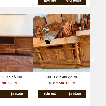
BÁO GIÁ
ĐẶT HÀNG
BÁ
Lu-i gõ đỏ 2m
KOP TV 2.4m gõ NP
.700.000đ
9.500.000đ
Giá:
ĐẶT HÀNG
BÁO GIÁ
ĐẶT HÀNG
BÁ