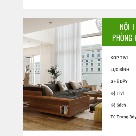
NỘI 
PHÒNG 
KOP TIVI
LỤC BÌNH
GHẾ DÂY
Kệ Tivi
KỆ SÁCH 04
Kệ Ti vi gõ
Kệ Sách
Liên hệ
15.500.
Giá:
Giá:
Tủ Trưng Bà
NG
BÁO GIÁ
ĐẶT HÀNG
BÁO GIÁ
Đ