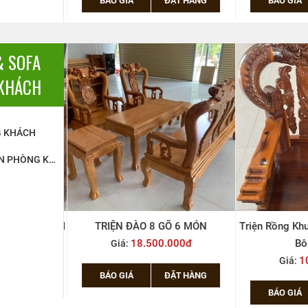
& SOFA
KHÁCH
G KHÁCH
SALON, TRIỆN PHÒNG KHÁCH
MÓN GỖ TRÀM
TRIỆN ĐÀO 8 GÕ 6 MÓN
Triện Rồng Khu
ÀNG KỸ)
18.500.000đ
Bô
Giá:
000đ
10
Giá:
BÁO GIÁ
ĐẶT HÀNG
ẶT HÀNG
BÁO GIÁ