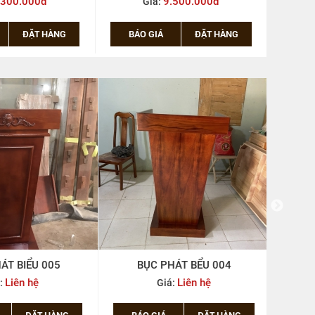
.300.000đ
9.500.000đ
Giá:
ĐẶT HÀNG
BÁO GIÁ
ĐẶT HÀNG
ÁT BIỂU 005
BỤC PHÁT BỂU 004
BỤ
Liên hệ
Liên hệ
:
Giá:
ĐẶT HÀNG
BÁO GIÁ
ĐẶT HÀNG
BÁ