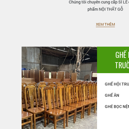
Chúng tôi chuyên cung cấp SỈ LẺ 
phẩm NỘI THẤT GỖ
XEM THÊM
GHẾ 
TRƯ
GHẾ HỘI TR
GHẾ ĂN
GHÉ BỌC NỆ
GÕ 01
GHẾ PHÒNG KHÁNH TIẾT 03
GHẾ PHÒNG KHÁNH 