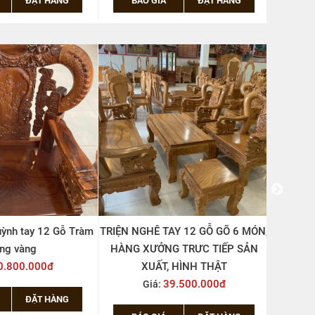
ỳnh tay 12 Gỗ Tràm
TRIỆN NGHÊ TAY 12 GỖ GÕ 6 MÓN,
SALON TR
ng vàng
HÀNG XƯỞNG TRƯC TIẾP SẢN
MÓN (
.800.000đ
XUẤT, HÌNH THẬT
39.500.000đ
Giá:
ĐẶT HÀNG