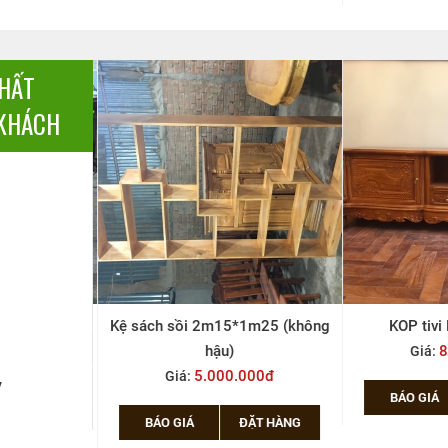
THẤT
KHÁCH
 2m2
Kệ sách sồi 2m15*1m25 (không
KOP tivi 
000đ
hậu)
8
Giá:
5.000.000đ
Giá:
y
ẶT HÀNG
BÁO GIÁ
BÁO GIÁ
ĐẶT HÀNG