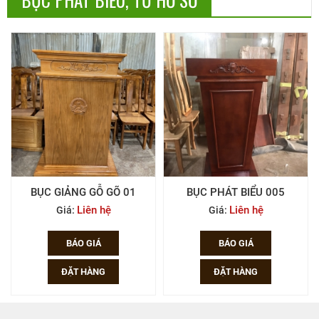
THI CÔNG NỘI THẤT
GIA CÔNG THEO YÊU CẦU
Công trình
Liên hệ
BỤC GIẢNG GỖ GÕ 01
BỤC PHÁT BIỂU 005
Liên hệ
Liên hệ
Giá:
Giá:
BÁO GIÁ
BÁO GIÁ
ĐẶT HÀNG
ĐẶT HÀNG