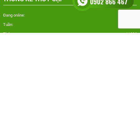
0902 866 467
Đang online:
25
Tuần:
9757
Tháng:
11096
Tổng truy cập:
114790
Copyright © NOITHATGOHONAIVN. All rights reserved.