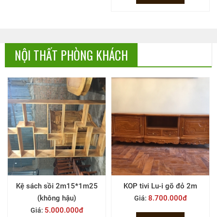
NỘI THẤT PHÒNG KHÁCH
Kệ sách sồi 2m15*1m25
KOP tivi Lu-i gõ đỏ 2m
(không hậu)
8.700.000đ
Giá:
5.000.000đ
Giá: