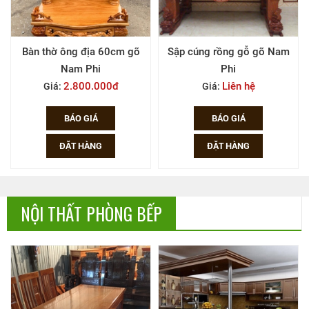
Bàn thờ ông địa 60cm gõ
Sập cúng rồng gỗ gõ Nam
Nam Phi
Phi
2.800.000đ
Liên hệ
Giá:
Giá:
BÁO GIÁ
BÁO GIÁ
ĐẶT HÀNG
ĐẶT HÀNG
NỘI THẤT PHÒNG BẾP