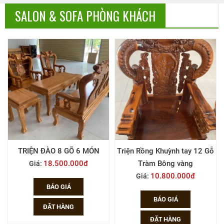
SALON & SOFA PHÒNG KHÁCH
Ỗ
TRIỆN ĐÀO 8 GÕ 6 MÓN
Triện Rồng Khuỳnh tay 12 Gỗ
18.500.000đ
Tràm Bông vàng
Giá:
10.800.000đ
Giá:
BÁO GIÁ
BÁO GIÁ
ĐẶT HÀNG
ĐẶT HÀNG