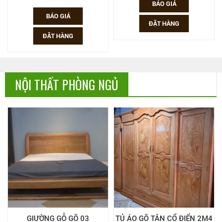
BÁO GIÁ
BÁO GIÁ
ĐẶT HÀNG
ĐẶT HÀNG
NỘI THẤT PHÒNG NGỦ
GIƯỜNG GỖ GÕ 03
TỦ ÁO GÕ TÂN CỔ ĐIỂN 2M4