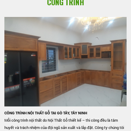
CÔNG TRÌNH
s
CÔNG TRÌNH NỘI THẤT GỖ TẠI GÒ TÂY, TÂY NINH
Mỗi công trình nội thất do Nội Thất Gỗ thiết kế – thi công đều là tâm
h
huyết và trách nhiệm của đội ngũ sản xuất và lắp đặt. Công ty chúng tôi