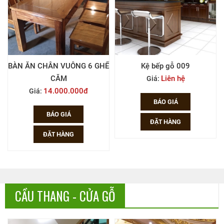
Ế
Kệ bếp gỗ 009
GHẾ BỌC NỆM 01
Liên hệ
Liên hệ
Giá:
Giá:
BÁO GIÁ
BÁO GIÁ
ĐẶT HÀNG
ĐẶT HÀNG
CẦU THANG - CỬA GỖ