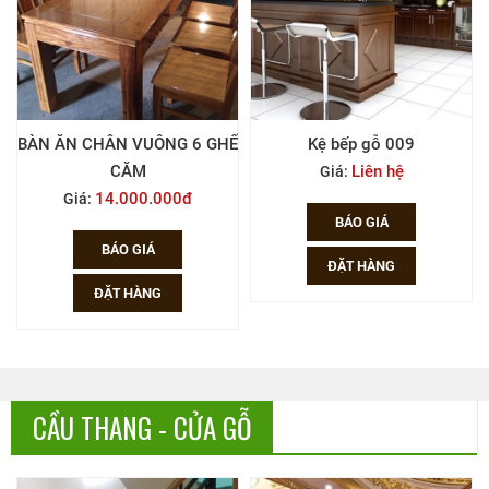
Ế
Kệ bếp gỗ 009
GHẾ BỌC NỆM 01
Liên hệ
Liên hệ
Giá:
Giá:
BÁO GIÁ
BÁO GIÁ
ĐẶT HÀNG
ĐẶT HÀNG
CẦU THANG - CỬA GỖ