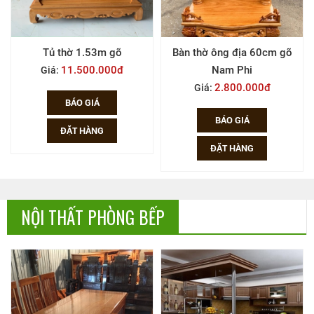
Bàn thờ ông địa 60cm gõ
Sập cúng rồng gỗ gõ Nam
Nam Phi
Phi
2.800.000đ
Liên hệ
Giá:
Giá:
BÁO GIÁ
BÁO GIÁ
ĐẶT HÀNG
ĐẶT HÀNG
NỘI THẤT PHÒNG BẾP