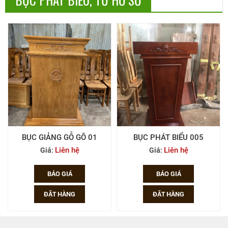
THI CÔNG NỘI THẤT
GIA CÔNG THEO YÊU CẦU
Công trình
Liên hệ
BỤC GIẢNG GỖ GÕ 01
BỤC PHÁT BIỂU 005
Liên hệ
Liên hệ
Giá:
Giá:
BÁO GIÁ
BÁO GIÁ
ĐẶT HÀNG
ĐẶT HÀNG