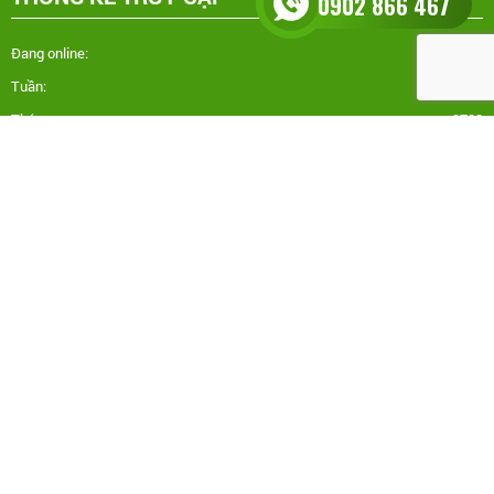
0902 866 467
Đang online:
10
Tuần:
7119
Tháng:
9708
Tổng truy cập:
113402
Copyright © NOITHATGOHONAIVN. All rights reserved.