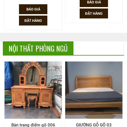
BÁO GIÁ
BÁO GIÁ
ĐẶT HÀNG
ĐẶT HÀNG
NỘI THẤT PHÒNG NGỦ
GIƯỜNG GỖ GÕ 03
TỦ ÁO GÕ TÂN CỔ ĐIỂN 2M4