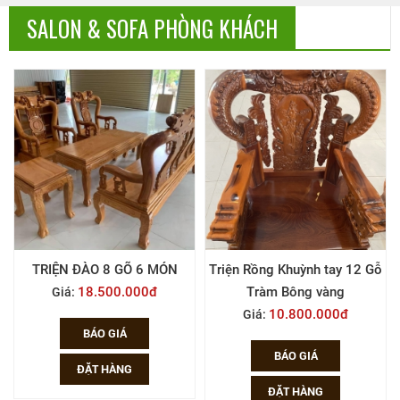
SALON & SOFA PHÒNG KHÁCH
Ỗ
TRIỆN ĐÀO 8 GÕ 6 MÓN
Triện Rồng Khuỳnh tay 12 Gỗ
18.500.000đ
Tràm Bông vàng
Giá:
10.800.000đ
Giá:
BÁO GIÁ
BÁO GIÁ
ĐẶT HÀNG
ĐẶT HÀNG