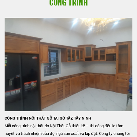
CÔNG TRÌNH
s
CÔNG TRÌNH NỘI THẤT GỖ TẠI GÒ TÂY, TÂY NINH
Mỗi công trình nội thất do Nội Thất Gỗ thiết kế – thi công đều là tâm
h
huyết và trách nhiệm của đội ngũ sản xuất và lắp đặt. Công ty chúng tôi