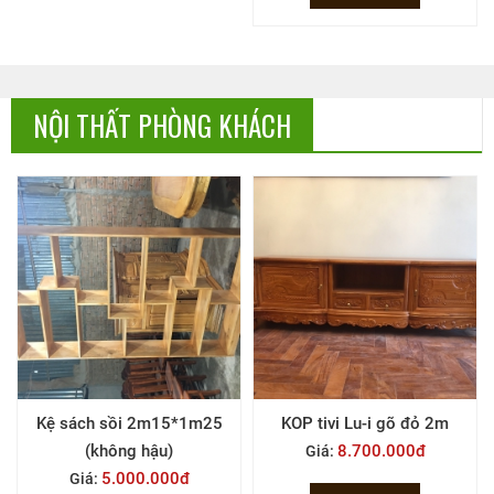
NỘI THẤT PHÒNG KHÁCH
Kệ sách sồi 2m15*1m25
KOP tivi Lu-i gõ đỏ 2m
(không hậu)
8.700.000đ
Giá:
5.000.000đ
Giá: